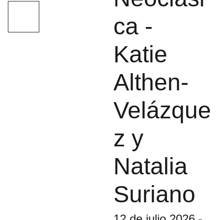
ca -
Katie
Althen-
Velázque
z y
Natalia
Suriano
12 de julio 2026 -