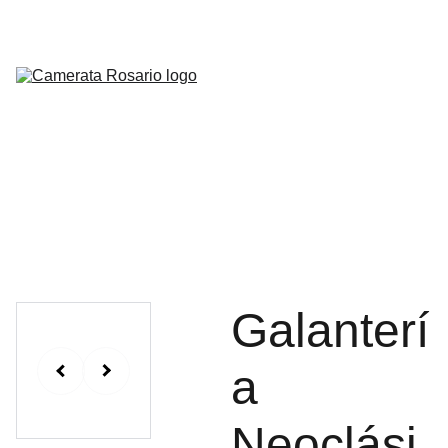
Inicio
Agenda
Prensa
Discografía
ES
Educación
Galería
Contacto
Galanterí
a
Neoclási